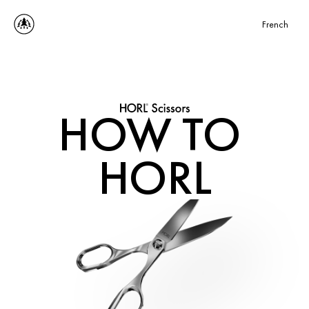
Select Language
French
HOW TO 
HORL